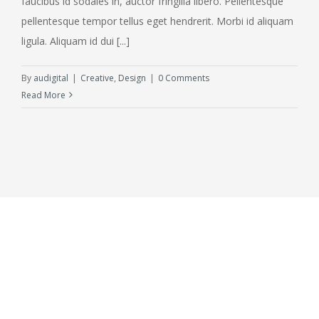
faucibus id sodales in, auctor fringilla libero. Pellentesque
pellentesque tempor tellus eget hendrerit. Morbi id aliquam
ligula. Aliquam id dui [...]
By
audigital
|
Creative
,
Design
|
0 Comments
Read More