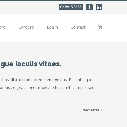
02 8815 5555
Facebook
Linkedin
are
Careers
Learn
Contact
gue iaculis vitaes.
faucibus ullamcorper lorem sed egestas. Pellentesque
or nisi, egestas eget molestie tincidunt, tempus sed
Read More