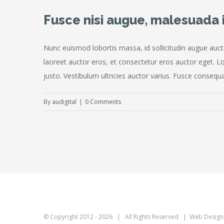
Fusce nisi augue, malesuada i
Nunc euismod lobortis massa, id sollicitudin augue aucto
laoreet auctor eros, et consectetur eros auctor eget. Lo
justo. Vestibulum ultricies auctor varius. Fusce consequat 
By
audigital
|
0 Comments
© Copyright 2012 -
2026 | All Rights Reserved | Web Design